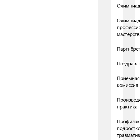
Олимпиа
Олимпиа
професси
мастерств
Партнёрс
Поздравл
Приемная
комиссия
Производ
практика
Профилак
подростк
травмати