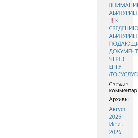
ВНИМАНИЕ
АБИТУРИЕ
К
СВЕДЕНИ
АБИТУРИЕН
ПОДАЮЩ
ДОКУМЕН
ЧЕРЕЗ
ЕПГУ
(ГОСУСЛУГ
Свежие
комментар
Архивы
Август
2026
Июль
2026