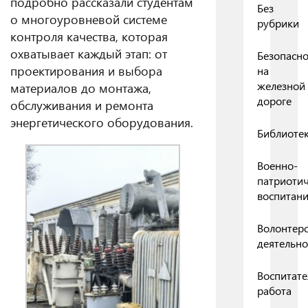
подробно рассказали студентам
Без
о многоуровневой системе
рубрики
контроля качества, которая
охватывает каждый этап: от
Безопасно
проектирования и выбора
на
железной
материалов до монтажа,
дороге
обслуживания и ремонта
энергетического оборудования.
Библиоте
Военно-
патриоти
воспитан
Волонтерс
деятельно
Воспитате
работа