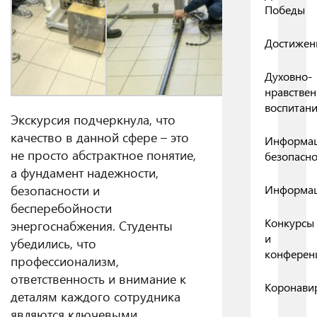
Победы
Достижен
Духовно-
нравствен
воспитан
Экскурсия подчеркнула, что
качество в данной сфере – это
Информа
не просто абстрактное понятие,
безопасно
а фундамент надежности,
безопасности и
Информа
бесперебойности
Конкурсы
энергоснабжения. Студенты
и
убедились, что
конферен
профессионализм,
ответственность и внимание к
Коронави
деталям каждого сотрудника
являются ключевыми