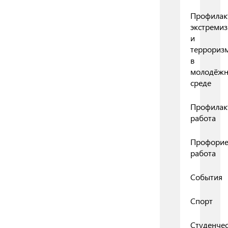
Профилак
экстреми
и
террориз
в
молодёж
среде
Профилак
работа
Профорие
работа
События
Спорт
Студенчес