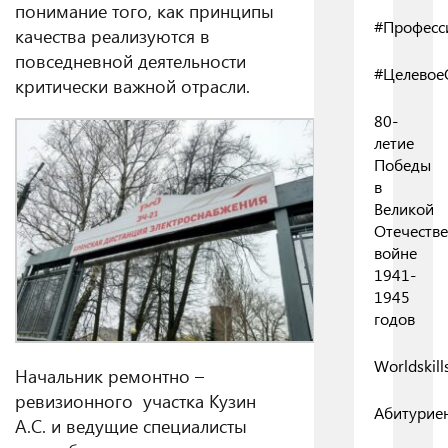
понимание того, как принципы
#Професс
качества реализуются в
повседневной деятельности
#Целевое
критически важной отрасли.
80-
летие
Победы
в
Великой
Отечеств
войне
1941-
1945
годов
Worldskill
Начальник ремонтно –
ревизионного участка Кузин
Абитурие
А.С. и ведущие специалисты