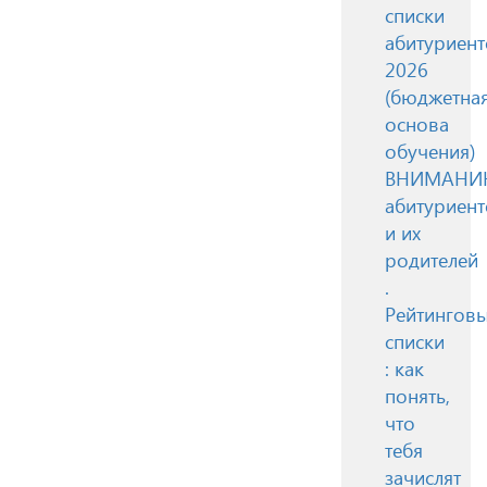
списки
абитуриент
2026
(бюджетна
основа
обучения)
ВНИМАН
абитуриент
и их
родителей
.
Рейтингов
списки
: как
понять,
что
тебя
зачислят