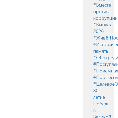
#Вместе
против
коррупции
#Выпуск
2026
#ЖивётПоб
#Историче
память
#Обркреди
#Поступле
#Приемная
#Професси
#ЦелевоеО
80-
летие
Победы
в
Великой