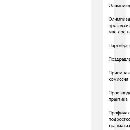
Олимпиа
Олимпиа
професси
мастерств
Партнёрс
Поздравл
Приемная
комиссия
Производ
практика
Профилак
подростк
травмати