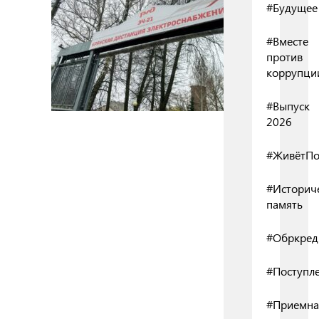
#Будущее
#Вместе
против
коррупци
#Выпуск
2026
#ЖивётПо
#Историч
память
#Обркред
#Поступл
#Приемна