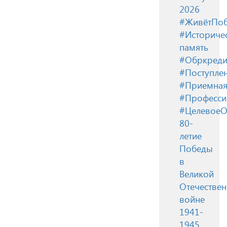
2026
#ЖивётПоб
#Историче
память
#Обркреди
#Поступле
#Приемная
#Професси
#ЦелевоеО
80-
летие
Победы
в
Великой
Отечестве
войне
1941-
1945