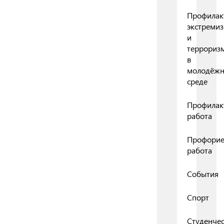
Профилак
экстреми
и
террориз
в
молодёж
среде
Профилак
работа
Профорие
работа
События
Спорт
Студенчес