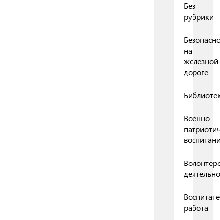
Без
рубрики
Безопасно
на
железной
дороге
Библиоте
Военно-
патриоти
воспитан
Волонтерс
деятельно
Воспитате
работа