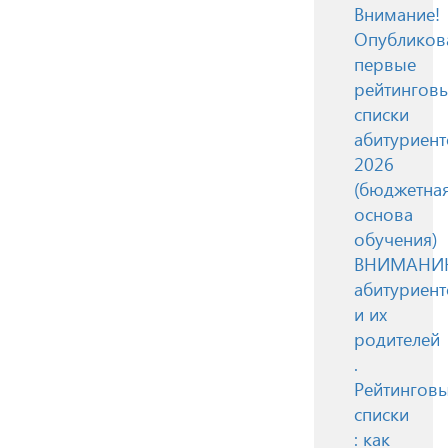
Внимание!
Опубликов
первые
рейтингов
списки
абитуриент
2026
(бюджетна
основа
обучения)
ВНИМАН
абитуриент
и их
родителей
.
Рейтингов
списки
: как