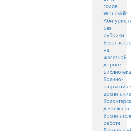
годов
Worldskills
Абитуриен
Без
рубрики
Безопаснос
на
железной
дороге
Библиотека
Военно-
патриотиче
воспитание
Волонтерск
деятельнос
Воспитател
работа
Всемирный