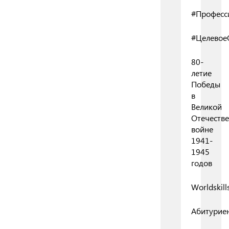
#Професс
#Целевое
80-
летие
Победы
в
Великой
Отечеств
войне
1941-
1945
годов
Worldskill
Абитурие