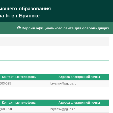
ысшего образования
 I» в г.Брянске
Версия официального сайта для слабовидящих
Контактные телефоны
Адреса электронной почты
603-025
bryansk@pgups.ru
Контактные телефоны
Адреса электронной почты
2)605550
bryansk@pgups.ru