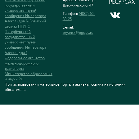
РЕСУРСАХ
государственный
Дзержинского, 47
университет путей
Телефон:
(4832) 60-
сообщения Императора
30-25
Александра I» Брянский
филиал ПГУПС
E-mail:
Петербургский
bryansk@pgups.ru
государственный
университет путей
сообщения Императора
Александра I
Федеральное агентство
железнодорожного
транспорта
Министерство образования
и науки РФ
При использовании материалов портала активная ссылка на источник
обязательна.