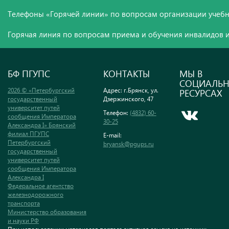
Телефоны «Горячей линии» по вопросам организации учебн
Горячая линия по вопросам приема и обучения инвалидов и
БФ ПГУПС
КОНТАКТЫ
МЫ В
СОЦИАЛЬ
2026 © «Петербургский
Адрес: г.Брянск, ул.
РЕСУРСАХ
государственный
Дзержинского, 47
университет путей
Телефон:
(4832) 60-
сообщения Императора
30-25
Александра I» Брянский
филиал ПГУПС
E-mail:
Петербургский
bryansk@pgups.ru
государственный
университет путей
сообщения Императора
Александра I
Федеральное агентство
железнодорожного
транспорта
Министерство образования
и науки РФ