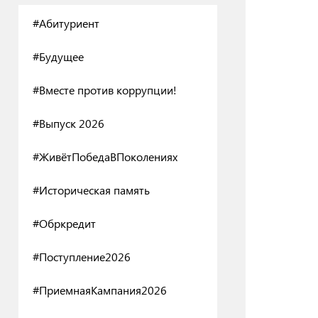
#Абитуриент
#Будущее
#Вместе против коррупции!
#Выпуск 2026
#ЖивётПобедаВПоколениях
#Историческая память
#Обркредит
#Поступление2026
#ПриемнаяКампания2026