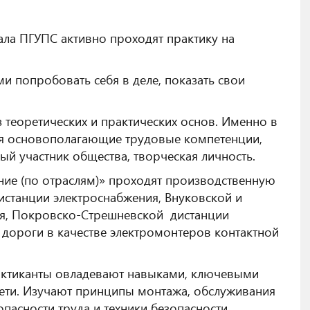
ала ПГУПС активно проходят практику на
и попробовать себя в деле, показать свои
з теоретических и практических основ. Именно в
ся основополагающие трудовые компетенции,
ый участник общества, творческая личность.
ние (по отраслям)» проходят производственную
истанции электроснабжения, Внуковской и
ия, Покровско-Стрешневской дистанции
дороги в качестве электромонтеров контактной
актиканты овладевают навыками, ключевыми
сети. Изучают принципы монтажа, обслуживания
опасности труда и техники безопасности