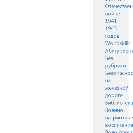
Отечестве
войне
1941-
1945
годов
Worldskills
Абитуриен
Без
рубрики
Безопаснос
на
железной
дороге
Библиотека
Военно-
патриотиче
воспитание
Волонтерск