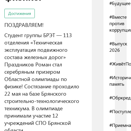
#Будущее
Достижения
#Вместе
против
ПОЗДРАВЛЯЕМ!
коррупци
Студент группы БРЭТ — 113
отделения «Техническая
#Выпуск
эксплуатация подвижного
2026
состава железных дорог»
Праздников Роман стал
#ЖивётПо
серебряным призером
#Историч
Областной олимпиады по
память
физике! Состязание проходило
22 мая на базе Брянского
#Обркред
строительно-технологического
техникума. В олимпиаде
#Поступл
принимали участие 12
учреждений СПО Брянской
#Приемна
области.