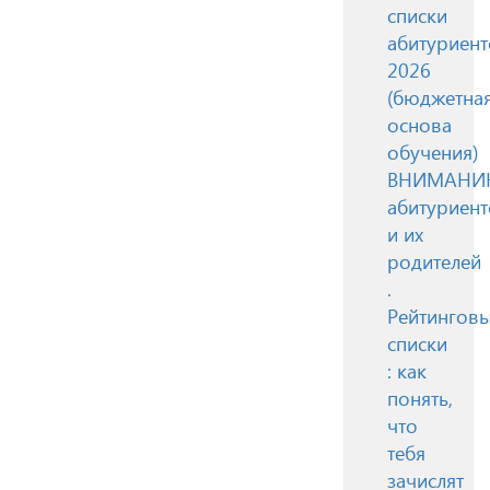
списки
абитуриент
2026
(бюджетна
основа
обучения)
ВНИМАН
абитуриент
и их
родителей
.
Рейтингов
списки
: как
понять,
что
тебя
зачислят