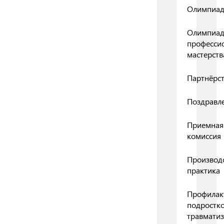
Олимпиа
Олимпиа
професси
мастерств
Партнёрс
Поздравл
Приемная
комиссия
Производ
практика
Профилак
подростк
травмати