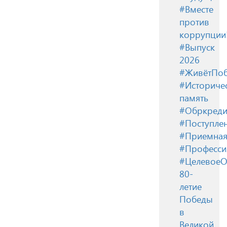
#Вместе
против
коррупции
#Выпуск
2026
#ЖивётПоб
#Историче
память
#Обркреди
#Поступле
#Приемная
#Професси
#ЦелевоеО
80-
летие
Победы
в
Великой