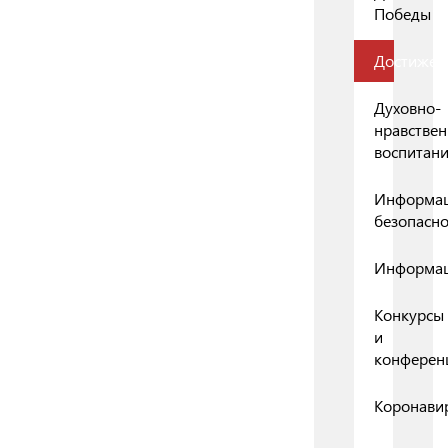
Победы
Достижен
Духовно-
нравствен
воспитан
Информа
безопасно
Информа
Конкурсы
и
конферен
Коронави