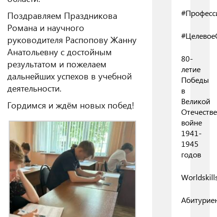
#Професс
Поздравляем Праздникова
Романа и научного
#Целевое
руководителя Распопову Жанну
Анатольевну с достойным
80-
результатом и пожелаем
летие
дальнейших успехов в учебной
Победы
деятельности.
в
Великой
Гордимся и ждём новых побед!
Отечеств
войне
1941-
1945
годов
Worldskill
Абитурие