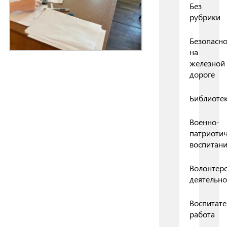
Без
рубрики
Безопасно
на
железной
дороге
Библиоте
Военно-
патриоти
воспитан
Волонтерс
деятельно
Воспитате
работа