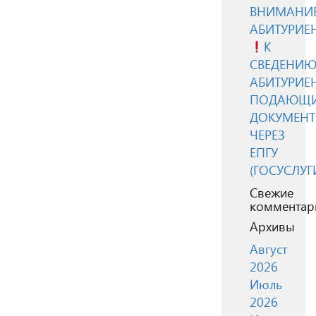
ВНИМАНИЕ
АБИТУРИЕ
К
СВЕДЕНИ
АБИТУРИЕН
ПОДАЮЩ
ДОКУМЕН
ЧЕРЕЗ
ЕПГУ
(ГОСУСЛУГ
Свежие
комментар
Архивы
Август
2026
Июль
2026