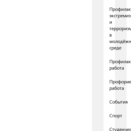
Профилак
экстреми
и
террориз
в
молодёж
среде
Профилак
работа
Профорие
работа
События
Спорт
Студенчес