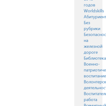
годов
Worldskills
Абитуриен
Без
рубрики
Безопаснос
на
железной
дороге
Библиотека
Военно-
патриотиче
воспитание
Волонтерск
деятельнос
Воспитател
работа
Всемирный