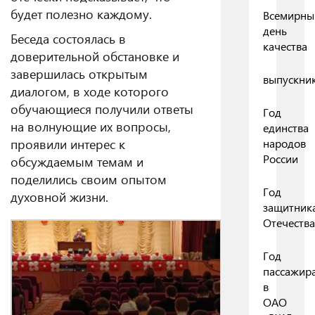
будет полезно каждому.
Всемирны
день
Беседа состоялась в
качества
доверительной обстановке и
завершилась открытым
выпускни
диалогом, в ходе которого
обучающиеся получили ответы
Год
на волнующие их вопросы,
единства
проявили интерес к
народов
России
обсуждаемым темам и
поделились своим опытом
Год
духовной жизни.
защитник
Отечества
Год
пассажир
в
ОАО