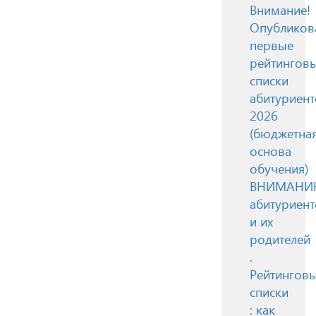
Внимание!
Опубликов
первые
рейтингов
списки
абитуриент
2026
(бюджетна
основа
обучения)
ВНИМАН
абитуриент
и их
родителей
.
Рейтингов
списки
: как