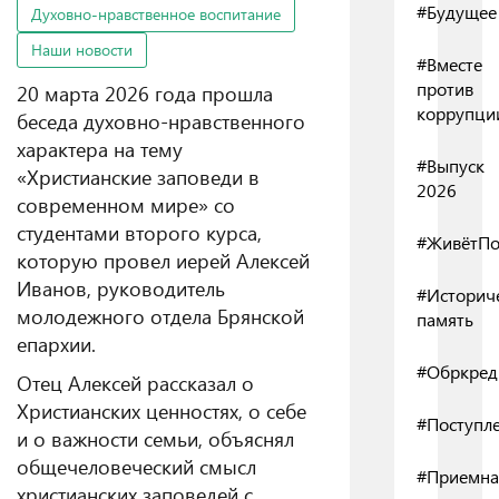
#Будущее
Духовно-нравственное воспитание
Наши новости
#Вместе
против
20 марта 2026 года прошла
коррупци
беседа духовно-нравственного
характера на тему
#Выпуск
«Христианские заповеди в
2026
современном мире» со
студентами второго курса,
#ЖивётПо
которую провел иерей Алексей
Иванов, руководитель
#Историч
молодежного отдела Брянской
память
епархии.
#Обркред
Отец Алексей рассказал о
Христианских ценностях, о себе
#Поступл
и о важности семьи, объяснял
общечеловеческий смысл
#Приемна
христианских заповедей с