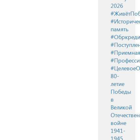
2026
#ЖивётПоб
#Историче
память
#Обркреди
#Поступле
#Приемная
#Професси
#ЦелевоеО
80-
летие
Победы
в
Великой
Отечестве
войне
1941-
1945