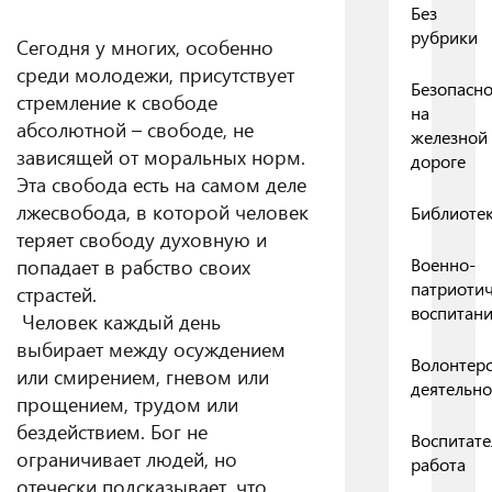
Без
рубрики
Сегодня у многих, особенно
среди молодежи, присутствует
Безопасно
стремление к свободе
на
абсолютной – свободе, не
железной
зависящей от моральных норм.
дороге
Эта свобода есть на самом деле
лжесвобода, в которой человек
Библиоте
теряет свободу духовную и
попадает в рабство своих
Военно-
патриоти
страстей.
воспитан
Человек каждый день
выбирает между осуждением
Волонтерс
или смирением, гневом или
деятельно
прощением, трудом или
бездействием. Бог не
Воспитате
ограничивает людей, но
работа
отечески подсказывает, что