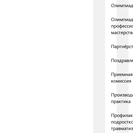
Олимпиа
Олимпиа
професси
мастерств
Партнёрс
Поздравл
Приемная
комиссия
Производ
практика
Профилак
подростк
травмати