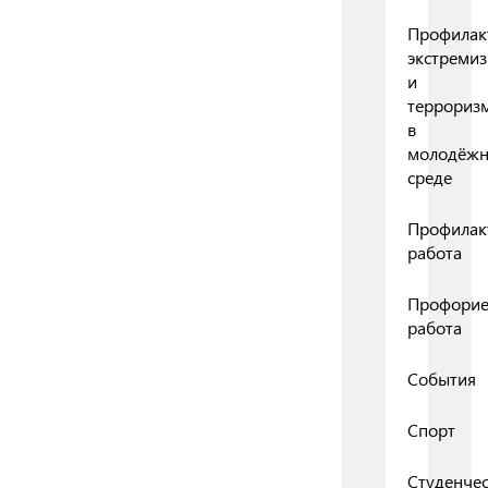
Профилак
экстреми
и
террориз
в
молодёж
среде
Профилак
работа
Профорие
работа
События
Спорт
Студенчес