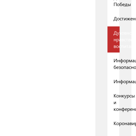
Победы
Достижен
Духовно-
нравствен
воспитан
Информа
безопасно
Информа
Конкурсы
и
конферен
Коронави