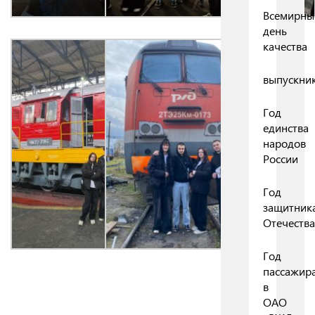
Всемирны
день
качества
выпускни
Год
единства
народов
России
Год
защитник
Отечества
Год
пассажир
в
ОАО