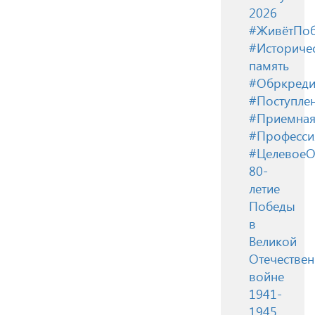
2026
#ЖивётПоб
#Историче
память
#Обркреди
#Поступле
#Приемная
#Професси
#ЦелевоеО
80-
летие
Победы
в
Великой
Отечестве
войне
1941-
1945