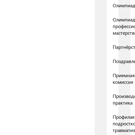
Олимпиа
Олимпиа
професси
мастерств
Партнёрс
Поздравл
Приемная
комиссия
Производ
практика
Профилак
подростк
травмати