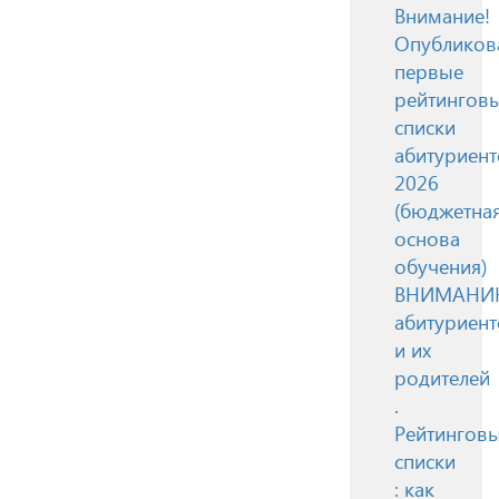
Внимание!
Опубликов
первые
рейтингов
списки
абитуриент
2026
(бюджетна
основа
обучения)
ВНИМАН
абитуриент
и их
родителей
.
Рейтингов
списки
: как