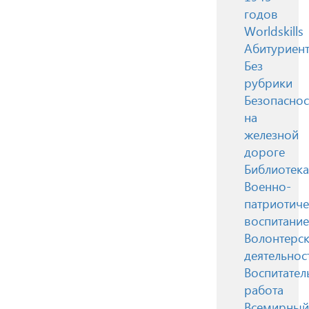
годов
Worldskills
Абитуриен
Без
рубрики
Безопаснос
на
железной
дороге
Библиотека
Военно-
патриотиче
воспитание
Волонтерск
деятельнос
Воспитател
работа
Всемирный