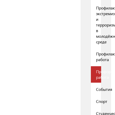
Профилак
экстреми
и
террориз
в
молодёж
среде
Профилак
работа
Профорие
работа
События
Спорт
Студенчес