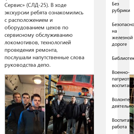
Без
Сервис» (СЛД-25). В ходе
рубрики
экскурсии ребята ознакомились
с расположением и
Безопасно
оборудованием цехов по
на
сервисному обслуживанию
железной
локомотивов, технологией
дороге
проведения ремонта,
послушали напутственные слова
Библиоте
руководства депо.
Военно-
патриоти
воспитан
Волонтерс
деятельно
Воспитате
работа