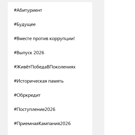
#Абитуриент
#Будущее
#Вместе против коррупции!
#Выпуск 2026
#ЖивётПобедаВПоколениях
#Историческая память
#Обркредит
#Поступление2026
#ПриемнаяКампания2026