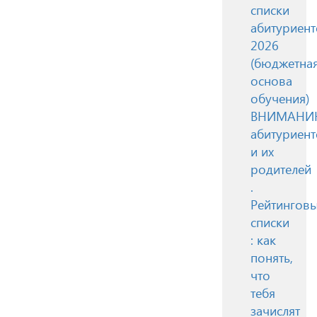
списки
абитуриент
2026
(бюджетна
основа
обучения)
ВНИМАН
абитуриент
и их
родителей
.
Рейтингов
списки
: как
понять,
что
тебя
зачислят