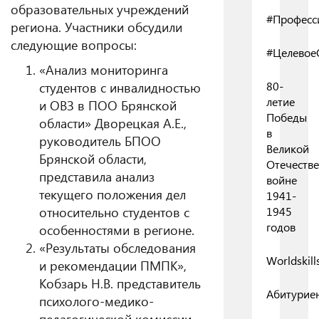
образовательных учреждений
#Професс
региона. Участники обсудили
следующие вопросы:
#Целевое
«Анализ мониторинга
студентов с инвалидностью
80-
летие
и ОВЗ в ПОО Брянской
Победы
области» Дворецкая А.Е.,
в
руководитель БПОО
Великой
Брянской области,
Отечеств
представила анализ
войне
текущего положения дел
1941-
относительно студентов с
1945
годов
особенностями в регионе.
«Результаты обследования
Worldskill
и рекомендации ПМПК»,
Кобзарь Н.В. представитель
Абитурие
психолого-медико-
педагогической комиссии,