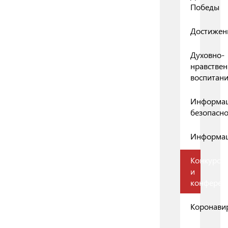
Победы
Достижен
Духовно-
нравствен
воспитан
Информа
безопасно
Информа
Конкурсы
и
конферен
Коронави