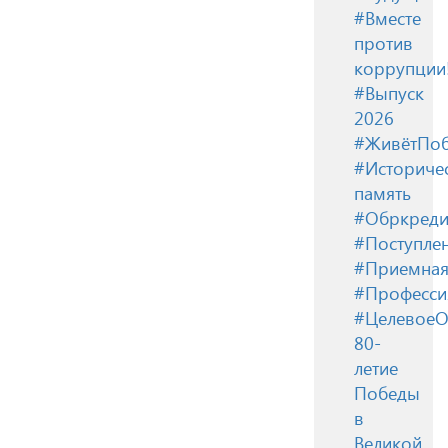
#Вместе
против
коррупции
#Выпуск
2026
#ЖивётПоб
#Историче
память
#Обркреди
#Поступле
#Приемная
#Професси
#ЦелевоеО
80-
летие
Победы
в
Великой