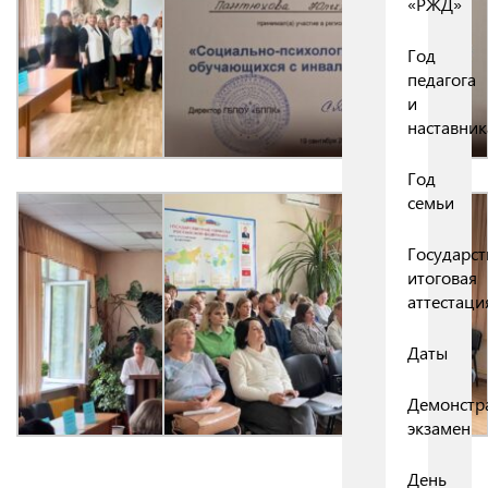
«РЖД»
Год
педагога
и
наставник
Год
семьи
Государст
итоговая
аттестаци
Даты
Демонстр
экзамен
День