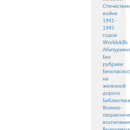
Отечестве
войне
1941-
1945
годов
Worldskills
Абитуриен
Без
рубрики
Безопаснос
на
железной
дороге
Библиотека
Военно-
патриотиче
воспитание
Волонтерск