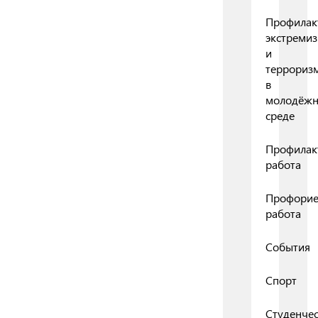
Профилак
экстреми
и
террориз
в
молодёж
среде
Профилак
работа
Профорие
работа
События
Спорт
Студенчес