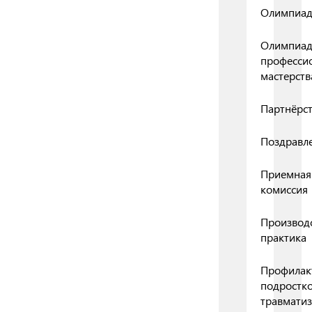
Олимпиа
Олимпиа
професси
мастерств
Партнёрс
Поздравл
Приемная
комиссия
Производ
практика
Профилак
подростк
травмати