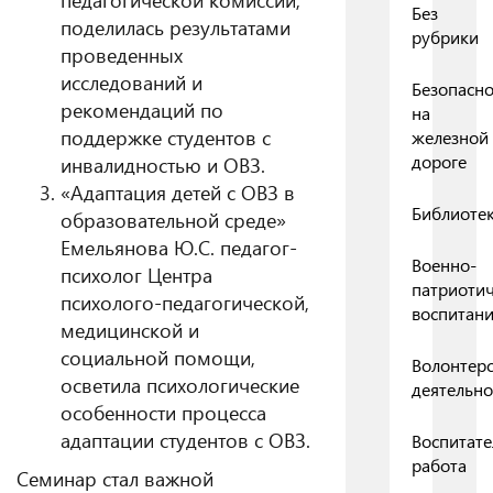
Без
поделилась результатами
рубрики
проведенных
исследований и
Безопасно
рекомендаций по
на
поддержке студентов с
железной
дороге
инвалидностью и ОВЗ.
«Адаптация детей с ОВЗ в
Библиоте
образовательной среде»
Емельянова Ю.С. педагог-
Военно-
психолог Центра
патриоти
психолого-педагогической,
воспитан
медицинской и
социальной помощи,
Волонтерс
осветила психологические
деятельно
особенности процесса
адаптации студентов с ОВЗ.
Воспитате
работа
Семинар стал важной