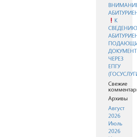
ВНИМАНИЕ
АБИТУРИЕ
К
СВЕДЕНИ
АБИТУРИЕН
ПОДАЮЩ
ДОКУМЕН
ЧЕРЕЗ
ЕПГУ
(ГОСУСЛУГ
Свежие
комментар
Архивы
Август
2026
Июль
2026