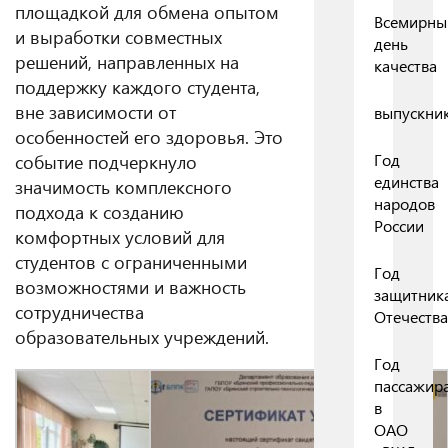
площадкой для обмена опытом
Всемирны
и выработки совместных
день
решений, направленных на
качества
поддержку каждого студента,
вне зависимости от
выпускни
особенностей его здоровья. Это
событие подчеркнуло
Год
единства
значимость комплексного
народов
подхода к созданию
России
комфортных условий для
студентов с ограниченными
Год
возможностями и важность
защитник
сотрудничества
Отечества
образовательных учреждений.
Год
пассажир
в
ОАО