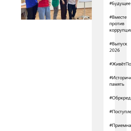
#Будущее
#Вместе
против
коррупци
#Выпуск
2026
#ЖивётПо
#Историч
память
#Обркред
#Поступл
#Приемна