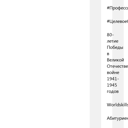
#Професс
#Целевое
80-
летие
Победы
в
Великой
Отечеств
войне
1941-
1945
годов
Worldskill
Абитурие