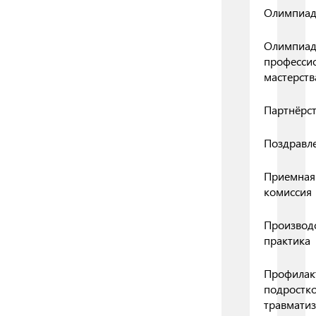
Олимпиа
Олимпиа
професси
мастерств
Партнёрс
Поздравл
Приемная
комиссия
Производ
практика
Профилак
подростк
травмати