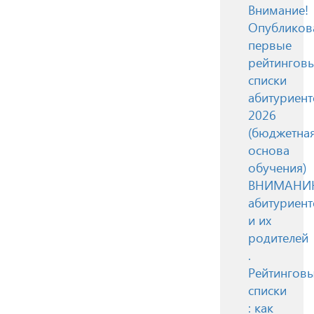
Внимание!
Опубликов
первые
рейтингов
списки
абитуриент
2026
(бюджетна
основа
обучения)
ВНИМАН
абитуриент
и их
родителей
.
Рейтингов
списки
: как