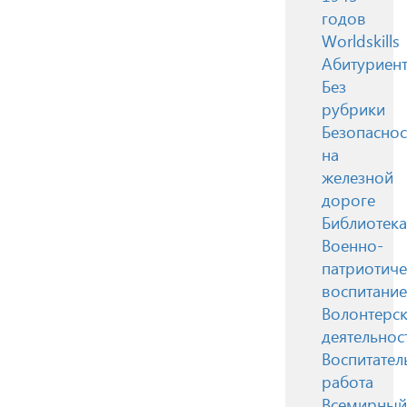
годов
Worldskills
Абитуриен
Без
рубрики
Безопаснос
на
железной
дороге
Библиотека
Военно-
патриотиче
воспитание
Волонтерск
деятельнос
Воспитател
работа
Всемирный