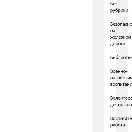
Без
рубрики
Безопасно
на
железной
дороге
Библиоте
Военно-
патриоти
воспитан
Волонтерс
деятельно
Воспитате
работа