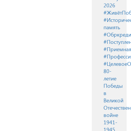
2026
#ЖивётПоб
#Историче
память
#Обркреди
#Поступле
#Приемная
#Професси
#ЦелевоеО
80-
летие
Победы
в
Великой
Отечестве
войне
1941-
1945