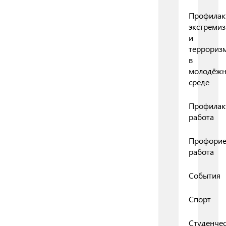
Профилак
экстреми
и
террориз
в
молодёж
среде
Профилак
работа
Профорие
работа
События
Спорт
Студенчес