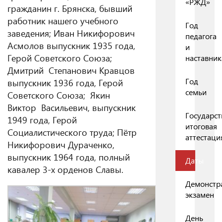
«РЖД»
гражданин г. Брянска, бывший
работник нашего учебного
Год
заведения; Иван Никифорович
педагога
Асмолов выпускник 1935 года,
и
Герой Советского Союза;
наставник
Дмитрий Степанович Кравцов
Год
выпускник 1936 года, Герой
семьи
Советского Союза; Якин
Виктор Васильевич, выпускник
Государст
1949 года, Герой
итоговая
Социалистического труда; Пётр
аттестаци
Никифорович Дураченко,
выпускник 1964 года, полный
Даты
кавалер 3-х орденов Славы.
Демонстр
экзамен
День