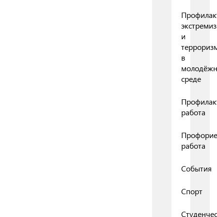
Профилак
экстреми
и
террориз
в
молодёж
среде
Профилак
работа
Профорие
работа
События
Спорт
Студенчес