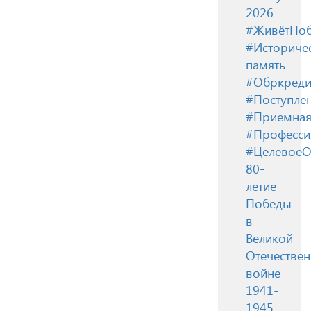
2026
#ЖивётПоб
#Историче
память
#Обркреди
#Поступле
#Приемная
#Професси
#ЦелевоеО
80-
летие
Победы
в
Великой
Отечестве
войне
1941-
1945