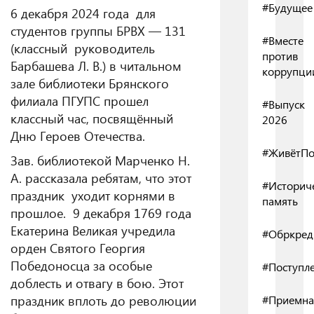
#Будущее
6 декабря 2024 года для
студентов группы БРВХ — 131
#Вместе
(классный руководитель
против
Барбашева Л. В.) в читальном
коррупци
зале библиотеки Брянского
филиала ПГУПС прошел
#Выпуск
классный час, посвящённый
2026
Дню Героев Отечества.
#ЖивётПо
Зав. библиотекой Марченко Н.
А. рассказала ребятам, что этот
#Историч
праздник уходит корнями в
память
прошлое. 9 декабря 1769 года
Екатерина Великая учредила
#Обркред
орден Святого Георгия
Победоносца за особые
#Поступл
доблесть и отвагу в бою. Этот
праздник вплоть до революции
#Приемна