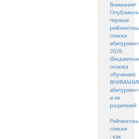
Внимание!
Опубликов
первые
рейтингов
списки
абитуриент
2026
(бюджетна
основа
обучения)
ВНИМАН
абитуриент
и их
родителей
.
Рейтингов
списки
: как