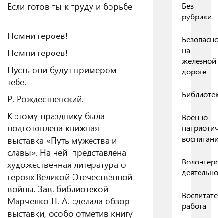
Если готов ты к труду и борьбе
Без
рубрики
–
Помни героев!
Безопасно
на
Помни героев!
железной
Пусть они будут примером
дороге
тебе.
Библиоте
Р. Рождественский.
К этому празднику была
Военно-
подготовлена книжная
патриоти
воспитан
выставка «Путь мужества и
славы». На ней представлена
Волонтерс
художественная литература о
деятельно
героях Великой Отечественной
войны. Зав. библиотекой
Воспитате
Марченко Н. А. сделала обзор
работа
выставки, особо отметив книгу