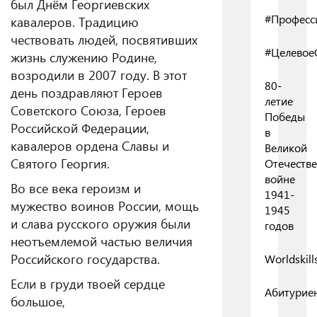
был Днём Георгиевских
#Професс
кавалеров. Традицию
чествовать людей, посвятивших
#Целевое
жизнь служению Родине,
возродили в 2007 году. В этот
80-
день поздравляют Героев
летие
Советского Союза, Героев
Победы
Российской Федерации,
в
кавалеров ордена Славы и
Великой
Святого Георгия.
Отечеств
войне
Во все века героизм и
1941-
мужество воинов России, мощь
1945
и слава русского оружия были
годов
неотъемлемой частью величия
Российского государства.
Worldskill
Если в груди твоей сердце
Абитурие
большое,