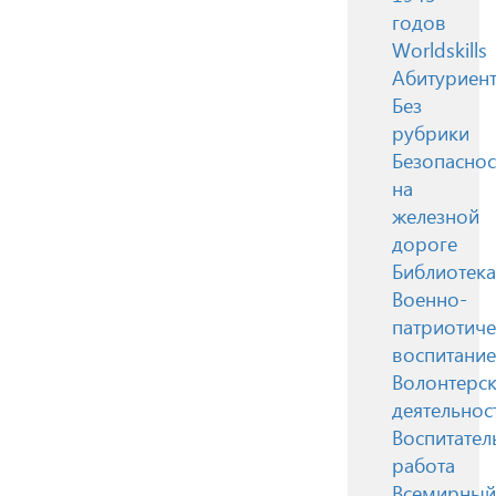
годов
Worldskills
Абитуриен
Без
рубрики
Безопаснос
на
железной
дороге
Библиотека
Военно-
патриотиче
воспитание
Волонтерск
деятельнос
Воспитател
работа
Всемирный