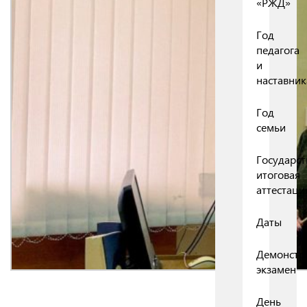
«РЖД»
Год
педагога
и
наставник
Год
семьи
Государст
итоговая
аттестаци
Даты
Демонстр
экзамен
День