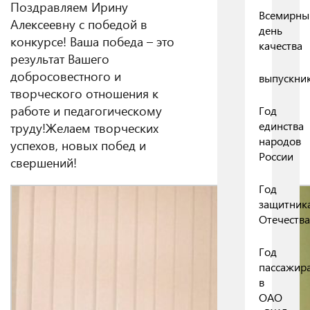
Поздравляем Ирину
Всемирны
Алексеевну с победой в
день
конкурсе!
Ваша победа – это
качества
результат Вашего
добросовестного и
выпускни
творческого отношения к
работе и педагогическому
Год
единства
труду!
Желаем
творческих
народов
успехов, новых побед и
России
свершений!
Год
защитник
Отечества
Год
пассажир
в
ОАО