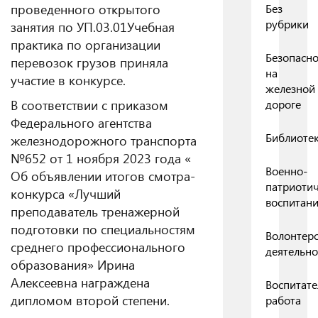
проведенного открытого
Без
рубрики
занятия по УП.03.01Учебная
практика по организации
Безопасно
перевозок грузов приняла
на
участие в конкурсе.
железной
В соответствии с приказом
дороге
Федерального агентства
Библиоте
железнодорожного транспорта
№652 от 1 ноября 2023 года «
Военно-
Об объявлении итогов смотра-
патриоти
конкурса «Лучший
воспитан
преподаватель тренажерной
подготовки по специальностям
Волонтерс
среднего профессионального
деятельно
образования» Ирина
Алексеевна награждена
Воспитате
дипломом второй степени.
работа