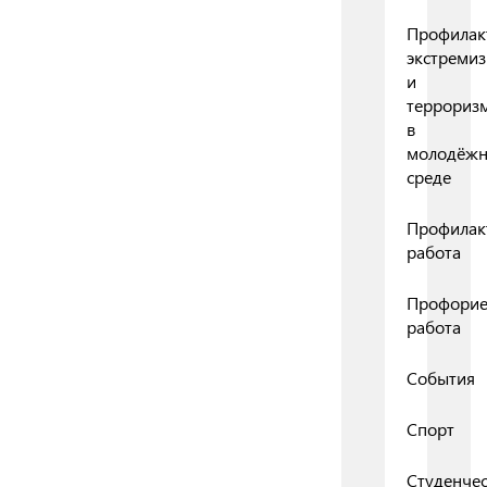
Профилак
экстреми
и
террориз
в
молодёж
среде
Профилак
работа
Профорие
работа
События
Спорт
Студенчес