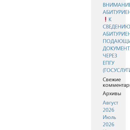
ВНИМАНИЕ
АБИТУРИЕ
К
СВЕДЕНИ
АБИТУРИЕН
ПОДАЮЩ
ДОКУМЕН
ЧЕРЕЗ
ЕПГУ
(ГОСУСЛУГ
Свежие
комментар
Архивы
Август
2026
Июль
2026