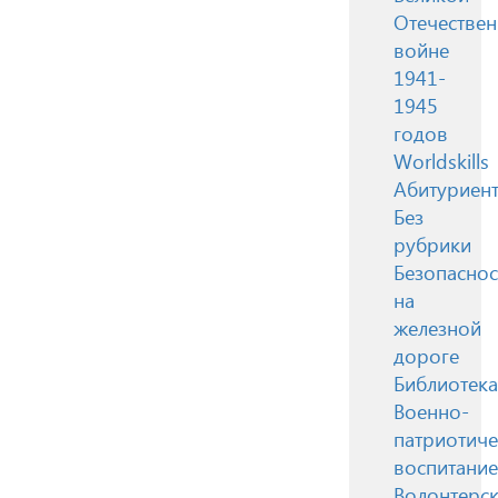
Отечестве
войне
1941-
1945
годов
Worldskills
Абитуриен
Без
рубрики
Безопаснос
на
железной
дороге
Библиотека
Военно-
патриотиче
воспитание
Волонтерск