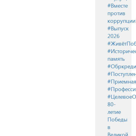
#Вместе
против
коррупции
#Выпуск
2026
#ЖивётПоб
#Историче
память
#Обркреди
#Поступле
#Приемная
#Професси
#ЦелевоеО
80-
летие
Победы
в
Великой