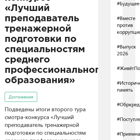
#Будущее
«Лучший
преподаватель
#Вместе
против
тренажерной
коррупци
подготовки по
#Выпуск
специальностям
2026
среднего
#ЖивётПо
профессионального
образования»
#Историч
память
Достижения
#Обркред
Подведены итоги второго тура
смотра-конкурса «Лучший
#Поступл
преподаватель тренажерной
подготовки по специальностям
#Приемна