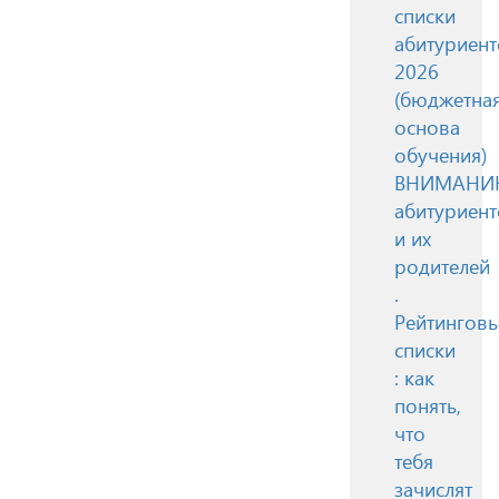
списки
абитуриент
2026
(бюджетна
основа
обучения)
ВНИМАН
абитуриент
и их
родителей
.
Рейтингов
списки
: как
понять,
что
тебя
зачислят