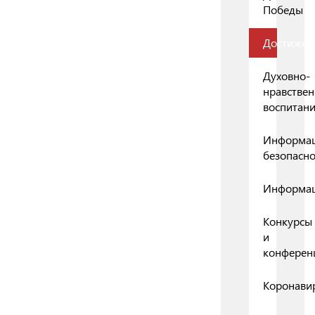
Победы
Достижен
Духовно-
нравствен
воспитан
Информа
безопасно
Информа
Конкурсы
и
конферен
Коронави