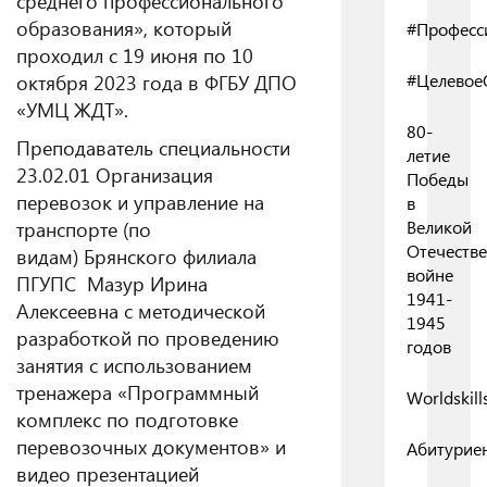
среднего профессионального
образования», который
#Професс
проходил с 19 июня по 10
октября 2023 года в ФГБУ ДПО
#Целевое
«УМЦ ЖДТ».
80-
Преподаватель с
пециальности
летие
23.02.01 Организация
Победы
перевозок и управление на
в
транспорте (по
Великой
Отечеств
видам)
Брянского филиала
войне
ПГУПС Мазур Ирина
1941-
Алексеевна с методической
1945
разработкой по проведению
годов
занятия с использованием
тренажера «Программный
Worldskill
комплекс по подготовке
перевозочных документов» и
Абитурие
видео презентацией