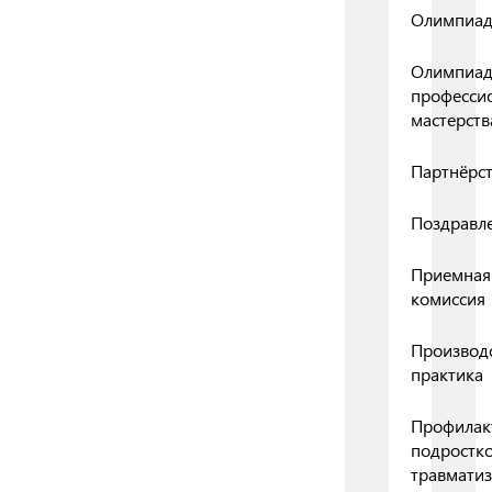
Олимпиа
Олимпиа
професси
мастерств
Партнёрс
Поздравл
Приемная
комиссия
Производ
практика
Профилак
подростк
травмати