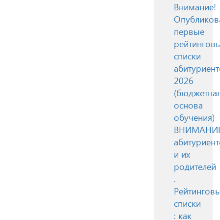
Внимание!
Опубликов
первые
рейтингов
списки
абитуриент
2026
(бюджетна
основа
обучения)
ВНИМАН
абитуриент
и их
родителей
.
Рейтингов
списки
: как