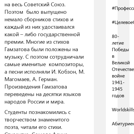
на весь Советский Союз.
#Професс
Поэтом было выпущено
немало сборников стихов и
#Целевое
каждый из них удостаивался
какой – либо государственной
80-
премии. Многие из стихов
летие
Гамзатова были положены на
Победы
музыку. С поэтом сотрудничали
в
Великой
самые именитые композиторы,
Отечеств
а песни исполняли И. Кобзон, М.
войне
Магомаев, А. Герман.
1941-
Произведения Гамзатова
1945
переведены на десятки языков
годов
народов России и мира.
Worldskill
Студенты познакомились с
творчеством знаменитого
Абитурие
поэта, читали его стихи.