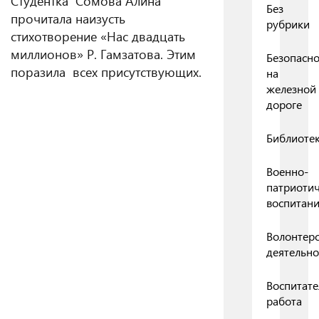
Студентка Сомова Алина
Без
прочитала наизусть
рубрики
стихотворение «Нас двадцать
миллионов» Р. Гамзатова. Этим
Безопасно
поразила всех присутствующих.
на
железной
дороге
Библиоте
Военно-
патриоти
воспитан
Волонтерс
деятельно
Воспитате
работа