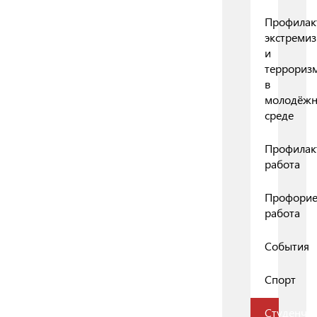
Профилак
экстреми
и
террориз
в
молодёж
среде
Профилак
работа
Профорие
работа
События
Спорт
Студенчес