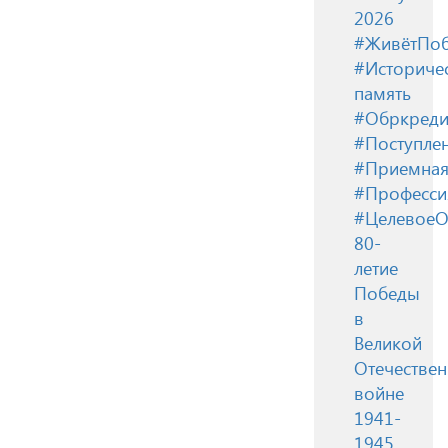
2026
#ЖивётПоб
#Историче
память
#Обркреди
#Поступле
#Приемная
#Професси
#ЦелевоеО
80-
летие
Победы
в
Великой
Отечестве
войне
1941-
1945