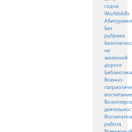
годов
Worldskills
Абитуриен
Без
рубрики
Безопаснос
на
железной
дороге
Библиотека
Военно-
патриотиче
воспитание
Волонтерск
деятельнос
Воспитател
работа
Всемирный