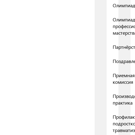
Олимпиа
Олимпиа
професси
мастерств
Партнёрс
Поздравл
Приемная
комиссия
Производ
практика
Профилак
подростк
травмати