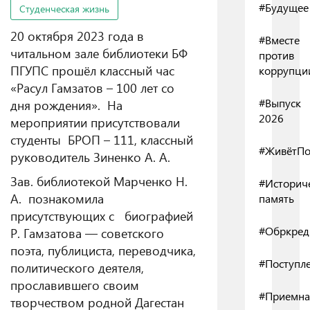
#Будущее
Студенческая жизнь
20 октября 2023 года в
#Вместе
читальном зале библиотеки БФ
против
ПГУПС прошёл классный час
коррупци
«Расул Гамзатов – 100 лет со
#Выпуск
дня рождения». На
2026
мероприятии присутствовали
студенты БРОП – 111, классный
#ЖивётПо
руководитель Зиненко А. А.
Зав. библиотекой Марченко Н.
#Историч
А. познакомила
память
присутствующих с биографией
#Обркред
Р. Гамзатова — советского
поэта, публициста, переводчика,
#Поступл
политического деятеля,
прославившего своим
#Приемна
творчеством родной Дагестан