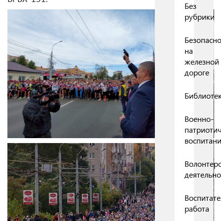
Без
рубрики
Безопасно
на
железной
дороге
Библиоте
Военно-
патриоти
воспитан
Волонтерс
деятельно
Воспитате
работа