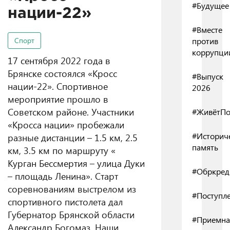
#Будущее
нации-22»
#Вместе
Спорт
против
коррупци
17 сентября 2022 года в
Брянске состоялся «Кросс
#Выпуск
нации-22». Спортивное
2026
мероприятие прошло в
Советском районе. Участники
#ЖивётПо
«Кросса нации» пробежали
#Историч
разные дистанции – 1.5 км, 2.5
память
км, 3.5 км по маршруту «
Курган Бессмертия – улица Дуки
#Обркред
– площадь Ленина». Старт
соревнованиям выстрелом из
#Поступл
спортивного пистолета дал
Губернатор Брянской области
#Приемна
Александр Богомаз. Наши