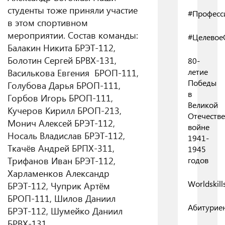
студенты тоже приняли участие
#Професс
в этом спортивном
мероприятии. Состав команды:
#Целевое
Балакин Никита БРЭТ-112,
Болотин Сергей БРВХ-131,
80-
Василькова Евгения БРОП-111,
летие
Победы
Голубова Дарья БРОП-111,
в
Горбов Игорь БРОП-111,
Великой
Кучеров Кирилл БРОП-213,
Отечеств
Монич Алексей БРЭТ-112,
войне
Носаль Владислав БРЭТ-112,
1941-
Ткачёв Андрей БРПХ-311,
1945
Трифанов Иван БРЭТ-112,
годов
Харламенков Александр
Worldskill
БРЭТ-112, Чуприк Артём
БРОП-111, Шилов Даниил
Абитурие
БРЭТ-112, Шумейко Даниил
БРВХ-131.