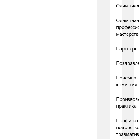
Олимпиа
Олимпиа
професси
мастерств
Партнёрс
Поздравл
Приемная
комиссия
Производ
практика
Профилак
подростк
травмати