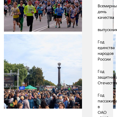
Всемирны
день
качества
выпускни
Год
единства
народов
России
Год
защитник
Отечества
Год
пассажир
в
ОАО