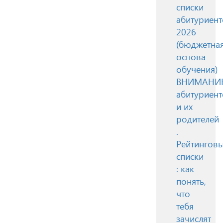
списки
абитуриент
2026
(бюджетна
основа
обучения)
ВНИМАН
абитуриент
и их
родителей
.
Рейтингов
списки
: как
понять,
что
тебя
зачислят