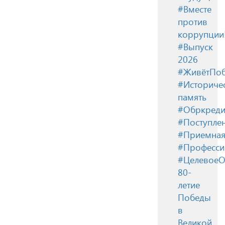
#Вместе
против
коррупции
#Выпуск
2026
#ЖивётПоб
#Историче
память
#Обркреди
#Поступле
#Приемная
#Професси
#ЦелевоеО
80-
летие
Победы
в
Великой