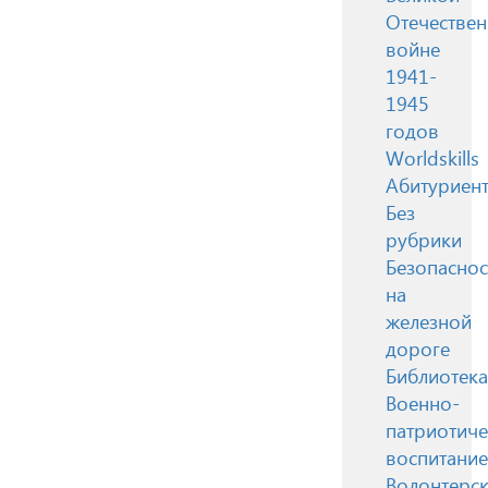
Отечестве
войне
1941-
1945
годов
Worldskills
Абитуриен
Без
рубрики
Безопаснос
на
железной
дороге
Библиотека
Военно-
патриотиче
воспитание
Волонтерск