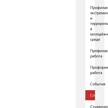
Профилак
экстреми
и
террориз
в
молодёж
среде
Профилак
работа
Профорие
работа
События
Спорт
Студенчес