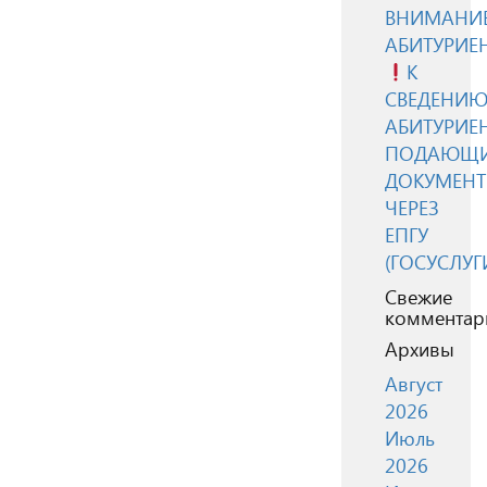
ВНИМАНИЕ
АБИТУРИЕ
К
СВЕДЕНИ
АБИТУРИЕН
ПОДАЮЩ
ДОКУМЕН
ЧЕРЕЗ
ЕПГУ
(ГОСУСЛУГ
Свежие
комментар
Архивы
Август
2026
Июль
2026