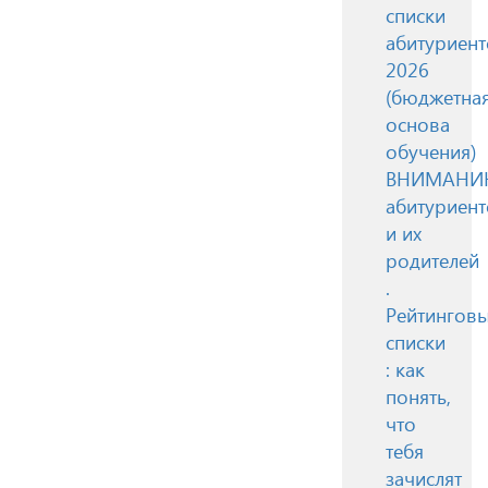
списки
абитуриент
2026
(бюджетна
основа
обучения)
ВНИМАН
абитуриент
и их
родителей
.
Рейтингов
списки
: как
понять,
что
тебя
зачислят