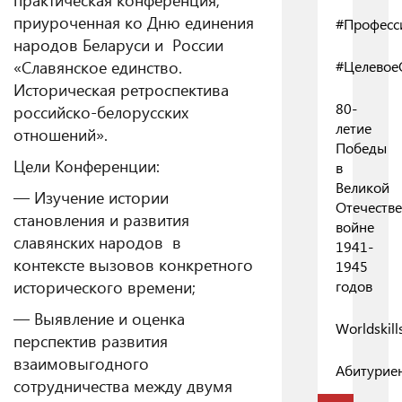
приуроченная ко Дню единения
#Професс
народов Беларуси и России
«Славянское единство.
#Целевое
Историческая ретроспектива
80-
российско-белорусских
летие
отношений».
Победы
Цели Конференции:
в
Великой
— Изучение истории
Отечеств
становления и развития
войне
славянских народов в
1941-
контексте вызовов конкретного
1945
исторического времени;
годов
— Выявление и оценка
Worldskill
перспектив развития
взаимовыгодного
Абитурие
сотрудничества между двумя