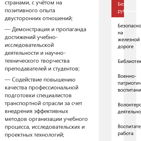
странами, с учётом на
Без
позитивного опыта
рубрики
двусторонних отношений;
Безопасно
— Демонстрация и пропаганда
на
достижений учебно-
железной
исследовательской
дороге
деятельности и научно-
технического творчества
Библиоте
преподавателей и студентов;
Военно-
— Содействие повышению
патриоти
качества профессиональной
воспитан
подготовки специалистов
транспортной отрасли за счет
Волонтерс
внедрения эффективных
деятельно
методов организации учебного
процесса, исследовательских и
Воспитате
работа
проектных технологий;