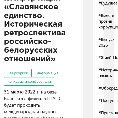
#Будущее
«Славянское
единство.
#Вместе
против
Историческая
коррупци
ретроспектива
#Выпуск
российско-
2026
белорусских
#ЖивётПо
отношений»
#Историч
Без рубрики
Информация
память
Конкурсы и конференции
#Обркред
31 марта 2022 г.
на базе
Брянского филиала ПГУПС
#Поступл
будет проходить
международная научно-
#Приемна
практическая конференция,