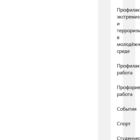
Профилак
экстреми
и
террориз
в
молодёж
среде
Профилак
работа
Профорие
работа
События
Спорт
Студенчес