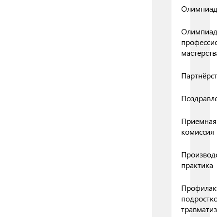
Олимпиа
Олимпиа
професси
мастерств
Партнёрс
Поздравл
Приемная
комиссия
Производ
практика
Профилак
подростк
травмати