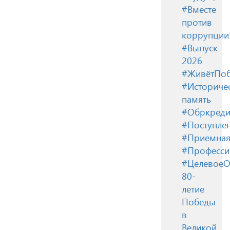
#Вместе
против
коррупции
#Выпуск
2026
#ЖивётПоб
#Историче
память
#Обркреди
#Поступле
#Приемная
#Професси
#ЦелевоеО
80-
летие
Победы
в
Великой