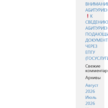
ВНИМАНИЕ
АБИТУРИЕ
К
СВЕДЕНИ
АБИТУРИЕН
ПОДАЮЩ
ДОКУМЕН
ЧЕРЕЗ
ЕПГУ
(ГОСУСЛУГ
Свежие
комментар
Архивы
Август
2026
Июль
2026