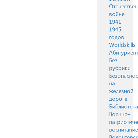
Отечестве
войне
1941-
1945
годов
Worldskills
Абитуриен
Без
рубрики
Безопаснос
на
железной
дороге
Библиотека
Военно-
патриотиче
воспитание
Волонтерск