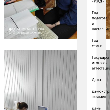
«РЖД»
Год
педагога
и
наставник
Год
семьи
Государст
итоговая
аттестаци
Даты
Демонстр
экзамен
День