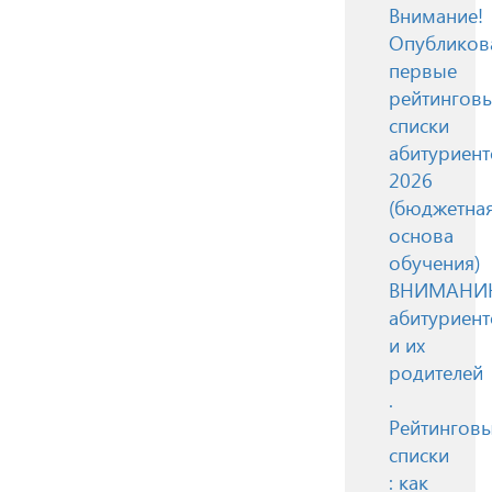
Внимание!
Опубликов
первые
рейтингов
списки
абитуриент
2026
(бюджетна
основа
обучения)
ВНИМАН
абитуриент
и их
родителей
.
Рейтингов
списки
: как