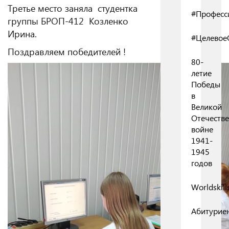
Третье место заняла студентка
#Професс
группы БРОП-412 Козленко
Ирина.
#Целевое
Поздравляем победителей !
80-
летие
Победы
в
Великой
Отечеств
войне
1941-
1945
годов
Worldskill
Абитурие