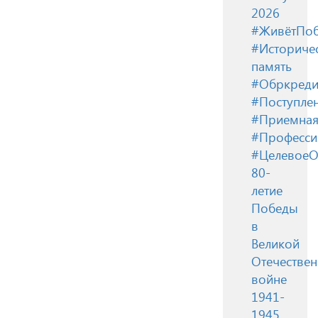
2026
#ЖивётПоб
#Историче
память
#Обркреди
#Поступле
#Приемная
#Професси
#ЦелевоеО
80-
летие
Победы
в
Великой
Отечестве
войне
1941-
1945