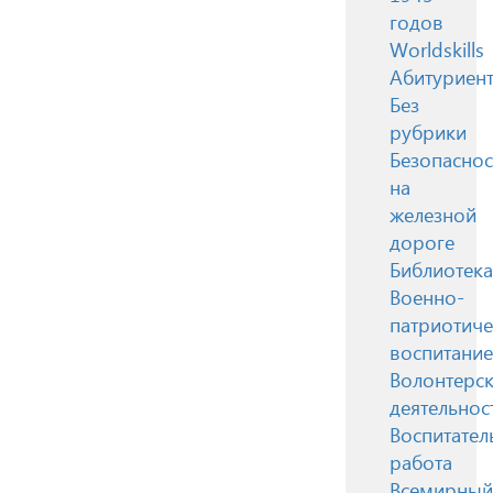
годов
Worldskills
Абитуриен
Без
рубрики
Безопаснос
на
железной
дороге
Библиотека
Военно-
патриотиче
воспитание
Волонтерск
деятельнос
Воспитател
работа
Всемирный