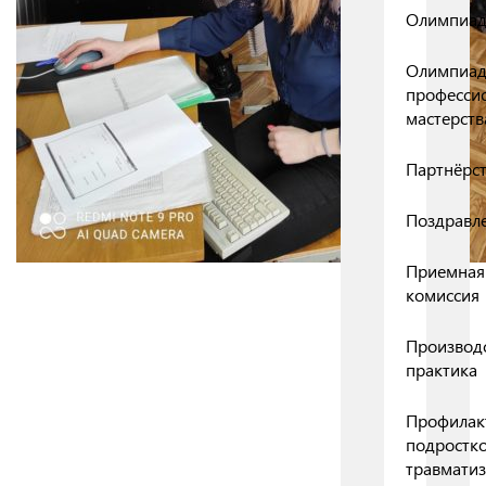
Олимпиа
Олимпиа
професси
мастерств
Партнёрс
Поздравл
Приемная
комиссия
Производ
практика
Профилак
подростк
травмати