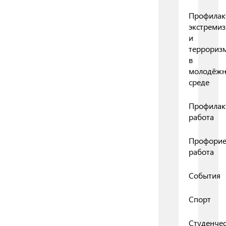
Профилак
экстреми
и
террориз
в
молодёж
среде
Профилак
работа
Профорие
работа
События
Спорт
Студенчес