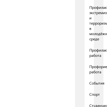
Профилак
экстреми
и
террориз
в
молодёж
среде
Профилак
работа
Профорие
работа
События
Спорт
Студенчес