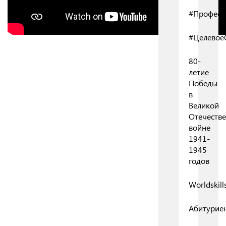
#Професс
#Целевое
80-
летие
Победы
в
Великой
Отечеств
войне
1941-
1945
годов
Worldskill
Абитурие