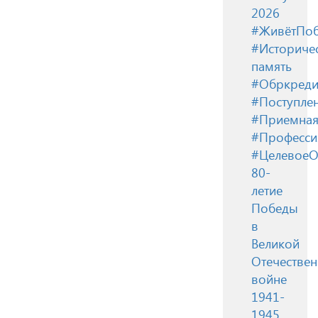
2026
#ЖивётПоб
#Историче
память
#Обркреди
#Поступле
#Приемная
#Професси
#ЦелевоеО
80-
летие
Победы
в
Великой
Отечестве
войне
1941-
1945