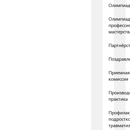
Олимпиа
Олимпиа
професси
мастерств
Партнёрс
Поздравл
Приемная
комиссия
Производ
практика
Профилак
подростк
травмати