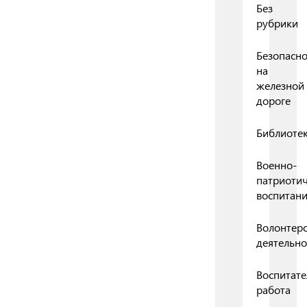
Без
рубрики
Безопасно
на
железной
дороге
Библиоте
Военно-
патриоти
воспитан
Волонтерс
деятельно
Воспитате
работа