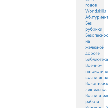
годов
Worldskills
Абитуриен
Без
рубрики
Безопаснос
на
железной
дороге
Библиотека
Военно-
патриотиче
воспитание
Волонтерск
деятельнос
Воспитател
работа
Всемирный