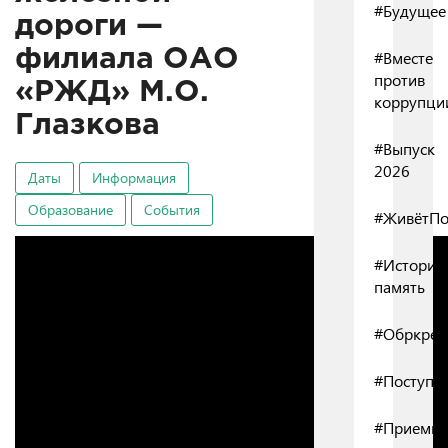
#Будущее
дороги —
филиала ОАО
#Вместе
против
«РЖД» М.О.
коррупци
Глазкова
#Выпуск
2026
Даты
Информация
Образование
События
#ЖивётПо
#Историч
память
#Обркред
#Поступл
#Приемна