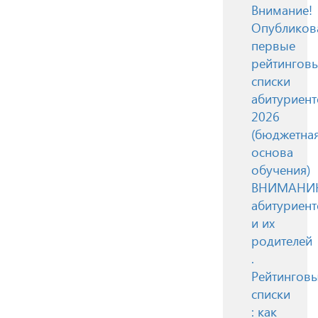
Внимание!
Опубликов
первые
рейтингов
списки
абитуриент
2026
(бюджетна
основа
обучения)
ВНИМАН
абитуриент
и их
родителей
.
Рейтингов
списки
: как