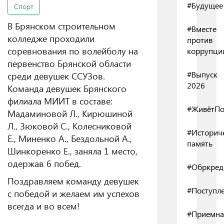
#Будущее
Спорт
В Брянском строительном
#Вместе
колледже проходили
против
соревнования по волейболу на
коррупци
первенство Брянской области
#Выпуск
среди девушек ССУЗов.
2026
Команда девушек Брянского
филиала МИИТ в составе:
#ЖивётПо
Мадаминовой Л., Кирюшиной
Л., Зюковой С., Колесниковой
#Историч
Е., Миненко А., Бездольной А.,
память
Шинкоренко Е., заняла 1 место,
одержав 6 побед.
#Обркред
Поздравляем команду девушек
#Поступл
с победой и желаем им успехов
всегда и во всем!
#Приемна