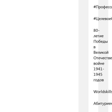
#Професс
#Целевое
80-
летие
Победы
в
Великой
Отечеств
войне
1941-
1945
годов
Worldskill
Абитурие