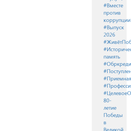
#Вместе
против
коррупции
#Выпуск
2026
#ЖивётПоб
#Историче
память
#Обркреди
#Поступле
#Приемная
#Професси
#ЦелевоеО
80-
летие
Победы
в
Великой