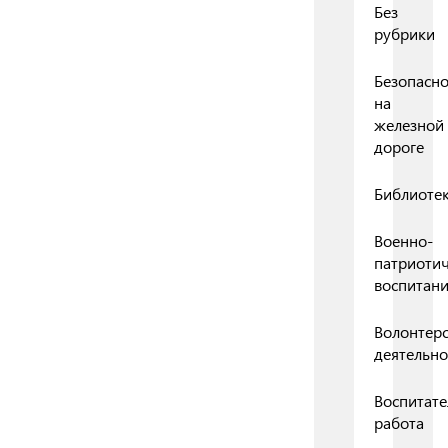
Без
рубрики
Безопасно
на
железной
дороге
Библиоте
Военно-
патриоти
воспитан
Волонтерс
деятельно
Воспитате
работа