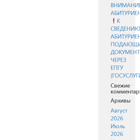
ВНИМАНИЕ
АБИТУРИЕ
К
СВЕДЕНИ
АБИТУРИЕН
ПОДАЮЩ
ДОКУМЕН
ЧЕРЕЗ
ЕПГУ
(ГОСУСЛУГ
Свежие
комментар
Архивы
Август
2026
Июль
2026