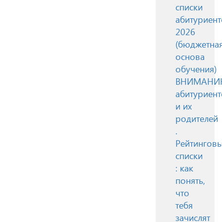
списки
абитуриент
2026
(бюджетна
основа
обучения)
ВНИМАН
абитуриент
и их
родителей
.
Рейтингов
списки
: как
понять,
что
тебя
зачислят