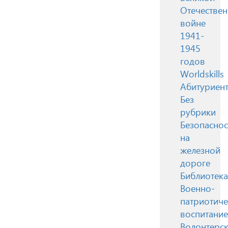
Отечестве
войне
1941-
1945
годов
Worldskills
Абитуриен
Без
рубрики
Безопаснос
на
железной
дороге
Библиотека
Военно-
патриотиче
воспитание
Волонтерск