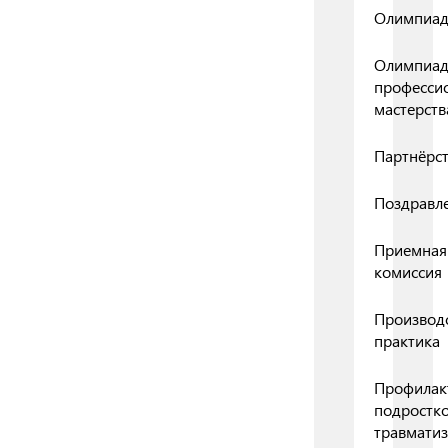
Олимпиа
Олимпиа
професси
мастерств
Партнёрс
Поздравл
Приемная
комиссия
Производ
практика
Профилак
подростк
травмати