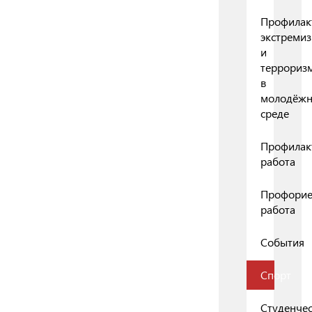
Профилак
экстреми
и
террориз
в
молодёж
среде
Профилак
работа
Профорие
работа
События
Спорт
Студенчес