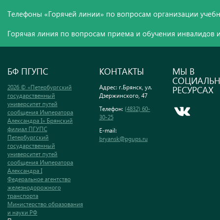
Телефоны «Горячей линии» по вопросам организации учебн
Горячая линия по вопросам приема и обучения инвалидов и
БФ ПГУПС
КОНТАКТЫ
МЫ В
СОЦИАЛЬ
2026 © «Петербургский
Адрес: г.Брянск, ул.
РЕСУРСАХ
государственный
Дзержинского, 47
университет путей
Телефон:
(4832) 60-
сообщения Императора
30-25
Александра I» Брянский
филиал ПГУПС
E-mail:
Петербургский
bryansk@pgups.ru
государственный
университет путей
сообщения Императора
Александра I
Федеральное агентство
железнодорожного
транспорта
Министерство образования
и науки РФ