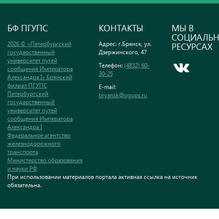
БФ ПГУПС
КОНТАКТЫ
МЫ В
СОЦИАЛЬ
2026 © «Петербургский
Адрес: г.Брянск, ул.
РЕСУРСАХ
государственный
Дзержинского, 47
университет путей
Телефон:
(4832) 60-
сообщения Императора
30-25
Александра I» Брянский
филиал ПГУПС
E-mail:
Петербургский
bryansk@pgups.ru
государственный
университет путей
сообщения Императора
Александра I
Федеральное агентство
железнодорожного
транспорта
Министерство образования
и науки РФ
При использовании материалов портала активная ссылка на источник
обязательна.