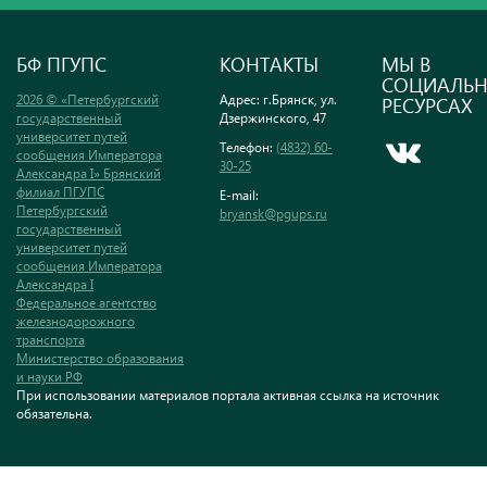
БФ ПГУПС
КОНТАКТЫ
МЫ В
СОЦИАЛЬ
2026 © «Петербургский
Адрес: г.Брянск, ул.
РЕСУРСАХ
государственный
Дзержинского, 47
университет путей
Телефон:
(4832) 60-
сообщения Императора
30-25
Александра I» Брянский
филиал ПГУПС
E-mail:
Петербургский
bryansk@pgups.ru
государственный
университет путей
сообщения Императора
Александра I
Федеральное агентство
железнодорожного
транспорта
Министерство образования
и науки РФ
При использовании материалов портала активная ссылка на источник
обязательна.