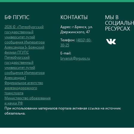
БФ ПГУПС
КОНТАКТЫ
МЫ В
СОЦИАЛЬ
2026 © «Петербургский
Адрес: г.Брянск, ул.
РЕСУРСАХ
государственный
Дзержинского, 47
университет путей
Телефон:
(4832) 60-
сообщения Императора
30-25
Александра I» Брянский
филиал ПГУПС
E-mail:
Петербургский
bryansk@pgups.ru
государственный
университет путей
сообщения Императора
Александра I
Федеральное агентство
железнодорожного
транспорта
Министерство образования
и науки РФ
При использовании материалов портала активная ссылка на источник
обязательна.