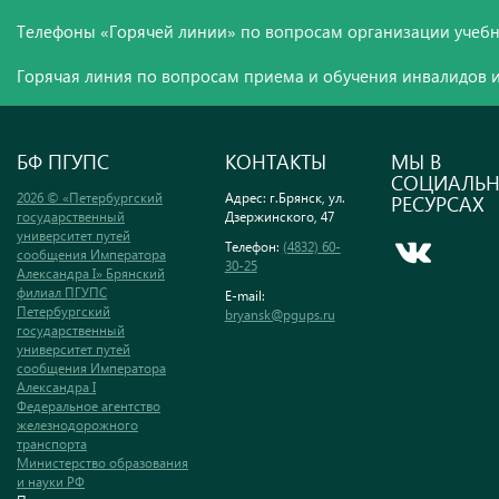
Телефоны «Горячей линии» по вопросам организации учебн
Горячая линия по вопросам приема и обучения инвалидов и
БФ ПГУПС
КОНТАКТЫ
МЫ В
СОЦИАЛЬ
2026 © «Петербургский
Адрес: г.Брянск, ул.
РЕСУРСАХ
государственный
Дзержинского, 47
университет путей
Телефон:
(4832) 60-
сообщения Императора
30-25
Александра I» Брянский
филиал ПГУПС
E-mail:
Петербургский
bryansk@pgups.ru
государственный
университет путей
сообщения Императора
Александра I
Федеральное агентство
железнодорожного
транспорта
Министерство образования
и науки РФ