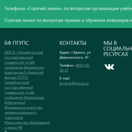
Телефоны «Горячей линии» по вопросам организации учебн
Горячая линия по вопросам приема и обучения инвалидов и
БФ ПГУПС
КОНТАКТЫ
МЫ В
СОЦИАЛЬ
2026 © «Петербургский
Адрес: г.Брянск, ул.
РЕСУРСАХ
государственный
Дзержинского, 47
университет путей
Телефон:
(4832) 60-
сообщения Императора
30-25
Александра I» Брянский
филиал ПГУПС
E-mail:
Петербургский
bryansk@pgups.ru
государственный
университет путей
сообщения Императора
Александра I
Федеральное агентство
железнодорожного
транспорта
Министерство образования
и науки РФ