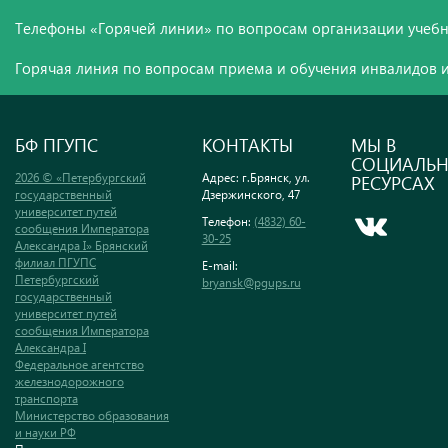
Телефоны «Горячей линии» по вопросам организации учебн
Горячая линия по вопросам приема и обучения инвалидов и
БФ ПГУПС
КОНТАКТЫ
МЫ В
СОЦИАЛЬ
2026 © «Петербургский
Адрес: г.Брянск, ул.
РЕСУРСАХ
государственный
Дзержинского, 47
университет путей
Телефон:
(4832) 60-
сообщения Императора
30-25
Александра I» Брянский
филиал ПГУПС
E-mail:
Петербургский
bryansk@pgups.ru
государственный
университет путей
сообщения Императора
Александра I
Федеральное агентство
железнодорожного
транспорта
Министерство образования
и науки РФ