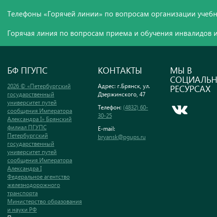
Телефоны «Горячей линии» по вопросам организации учебн
Горячая линия по вопросам приема и обучения инвалидов и
БФ ПГУПС
КОНТАКТЫ
МЫ В
СОЦИАЛЬ
2026 © «Петербургский
Адрес: г.Брянск, ул.
РЕСУРСАХ
государственный
Дзержинского, 47
университет путей
Телефон:
(4832) 60-
сообщения Императора
30-25
Александра I» Брянский
филиал ПГУПС
E-mail:
Петербургский
bryansk@pgups.ru
государственный
университет путей
сообщения Императора
Александра I
Федеральное агентство
железнодорожного
транспорта
Министерство образования
и науки РФ