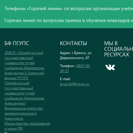
Телефоны «Горячей линии» по вопросам организации учебн
Горячая линия по вопросам приема и обучения инвалидов и
БФ ПГУПС
КОНТАКТЫ
МЫ В
СОЦИАЛЬ
2026 © «Петербургский
Адрес: г.Брянск, ул.
РЕСУРСАХ
государственный
Дзержинского, 47
университет путей
Телефон:
(4832) 60-
сообщения Императора
30-25
Александра I» Брянский
филиал ПГУПС
E-mail:
Петербургский
bryansk@pgups.ru
государственный
университет путей
сообщения Императора
Александра I
Федеральное агентство
железнодорожного
транспорта
Министерство образования
и науки РФ