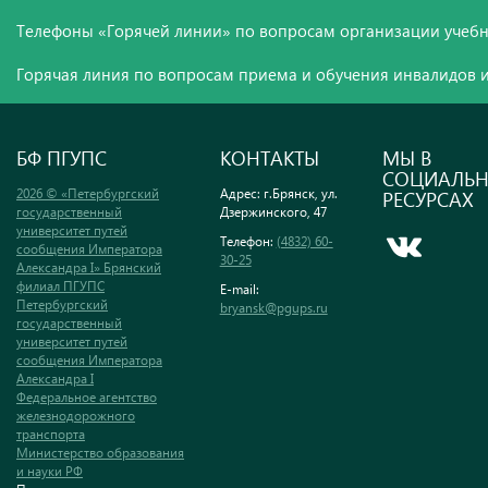
Телефоны «Горячей линии» по вопросам организации учебн
Горячая линия по вопросам приема и обучения инвалидов и
БФ ПГУПС
КОНТАКТЫ
МЫ В
СОЦИАЛЬ
2026 © «Петербургский
Адрес: г.Брянск, ул.
РЕСУРСАХ
государственный
Дзержинского, 47
университет путей
Телефон:
(4832) 60-
сообщения Императора
30-25
Александра I» Брянский
филиал ПГУПС
E-mail:
Петербургский
bryansk@pgups.ru
государственный
университет путей
сообщения Императора
Александра I
Федеральное агентство
железнодорожного
транспорта
Министерство образования
и науки РФ