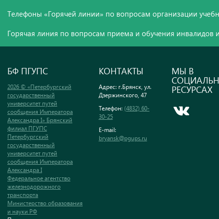
Телефоны «Горячей линии» по вопросам организации учебн
Горячая линия по вопросам приема и обучения инвалидов и
БФ ПГУПС
КОНТАКТЫ
МЫ В
СОЦИАЛЬ
2026 © «Петербургский
Адрес: г.Брянск, ул.
РЕСУРСАХ
государственный
Дзержинского, 47
университет путей
Телефон:
(4832) 60-
сообщения Императора
30-25
Александра I» Брянский
филиал ПГУПС
E-mail:
Петербургский
bryansk@pgups.ru
государственный
университет путей
сообщения Императора
Александра I
Федеральное агентство
железнодорожного
транспорта
Министерство образования
и науки РФ