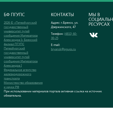
БФ ПГУПС
КОНТАКТЫ
МЫ В
СОЦИАЛЬ
2026 © «Петербургский
Адрес: г.Брянск, ул.
РЕСУРСАХ
государственный
Дзержинского, 47
университет путей
Телефон:
(4832) 60-
сообщения Императора
30-25
Александра I» Брянский
филиал ПГУПС
E-mail:
Петербургский
bryansk@pgups.ru
государственный
университет путей
сообщения Императора
Александра I
Федеральное агентство
железнодорожного
транспорта
Министерство образования
и науки РФ
При использовании материалов портала активная ссылка на источник
обязательна.