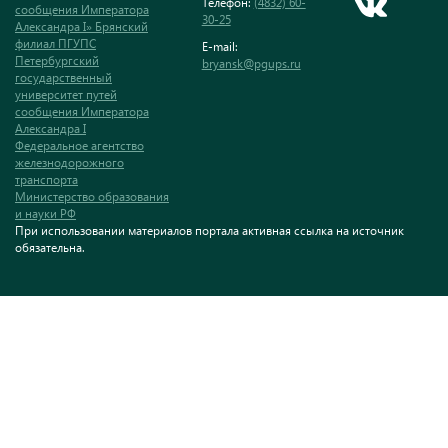
Телефон:
(4832) 60-
сообщения Императора
30-25
Александра I» Брянский
филиал ПГУПС
E-mail:
Петербургский
bryansk@pgups.ru
государственный
университет путей
сообщения Императора
Александра I
Федеральное агентство
железнодорожного
транспорта
Министерство образования
и науки РФ
При использовании материалов портала активная ссылка на источник
обязательна.