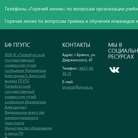
Телефоны «Горячей линии» по вопросам организации учебн
Горячая линия по вопросам приема и обучения инвалидов и
БФ ПГУПС
КОНТАКТЫ
МЫ В
СОЦИАЛЬ
2026 © «Петербургский
Адрес: г.Брянск, ул.
РЕСУРСАХ
государственный
Дзержинского, 47
университет путей
Телефон:
(4832) 60-
сообщения Императора
30-25
Александра I» Брянский
филиал ПГУПС
E-mail:
Петербургский
bryansk@pgups.ru
государственный
университет путей
сообщения Императора
Александра I
Федеральное агентство
железнодорожного
транспорта
Министерство образования
и науки РФ