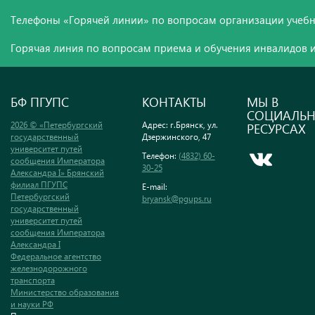
Телефоны «Горячей линии» по вопросам организации учебн
Горячая линия по вопросам приема и обучения инвалидов и
БФ ПГУПС
КОНТАКТЫ
МЫ В
СОЦИАЛЬ
2026 © «Петербургский
Адрес: г.Брянск, ул.
РЕСУРСАХ
государственный
Дзержинского, 47
университет путей
Телефон:
(4832) 60-
сообщения Императора
30-25
Александра I» Брянский
филиал ПГУПС
E-mail:
Петербургский
bryansk@pgups.ru
государственный
университет путей
сообщения Императора
Александра I
Федеральное агентство
железнодорожного
транспорта
Министерство образования
и науки РФ